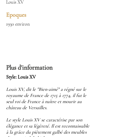
Louis XV
Epoques
1930 environ
Plus d'information
Style: Louis XV
Louis XV, dit le "Bien-aimé" a régné sur le
royaume de France de 1715 à 1774, il fut le
seul roi de France à naître et mourir au
château de Versailles.
Le style Louis XV se caractérise par son
élégance et sa légèreté. Il est reconnaissable
à la grâce du piètement galbé des meubles