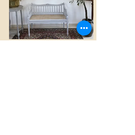
Canapé
AED 3,500.00
Voir
Accueil
La boutique French Atmosphères