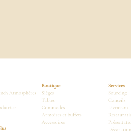
Boutique
Services
ench Atmosphères
Sièges
Sourcing
Tables
Conseils
ndatrice
Commodes
Livraison
Armoires et buffets
Restaurati
Accessoires
Présentati
lus
Décoratio