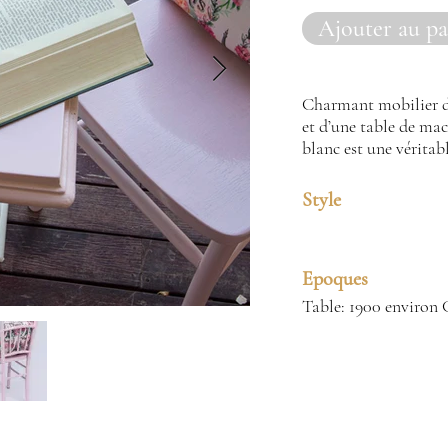
Ajouter au pa
OUT OF STOC
Charmant mobilier de
et d’une table de ma
blanc est une véritabl
Style
Epoques
Table: 1900 environ 