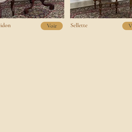
idon
Sellette
Voir
V