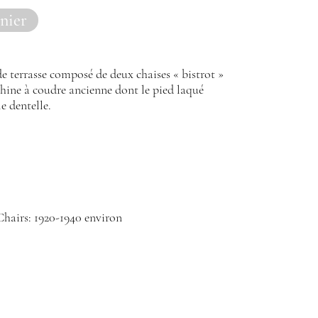
nier
K
 terrasse composé de deux chaises « bistrot »
chine à coudre ancienne dont le pied laqué
e dentelle.
Chairs: 1920-1940 environ