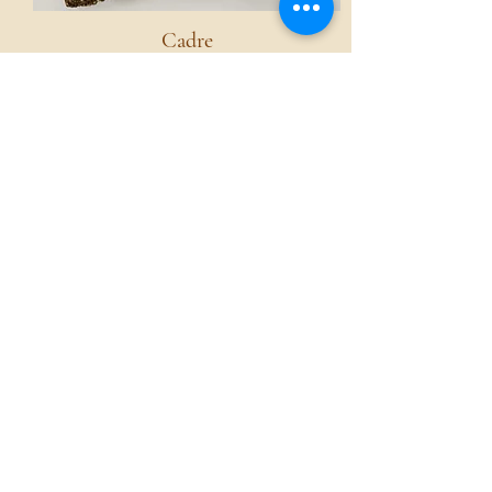
Cadre
Voir
Accueil
La boutique French Atmosphères
Nos collections
Le mot de la fondatrice
Services
Sourcing