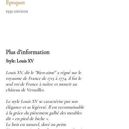
Epoques
1930 environ
Plus d'information
Style: Louis XV
Louis XV, dit le "Bien-aimé" a régné sur le
royaume de France de 1715 à 1774, il fut le
seul roi de France à naître et mourir au
château de Versailles.
Le style Louis XV se caractérise par son
élégance et sa légèreté. Il est reconnaissable
à la grâce du piètement galbé des meubles
dit « en pied de biche ».
Le bois est naturel, doré ou peint.