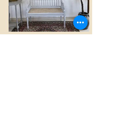
Canapé
AED 3,500.00
Voir
Accueil
La boutique French Atmosphères