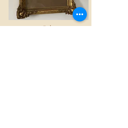
Cadre
Voir
Accueil
La boutique French Atmosphères
Nos collections
Le mot de la fondatrice