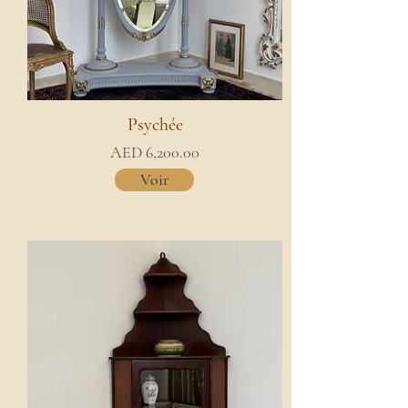
Psychée
AED 6,200.00
Voir