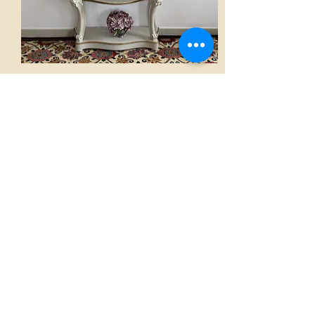
Console
AED 2,800.00
Voir
Accueil
La boutique French Atmosphères
Nos collections