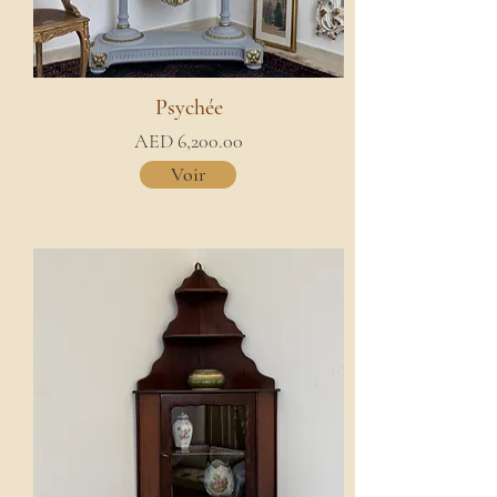
Psychée
AED 6,200.00
Voir