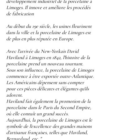
développement industriel de la porcelaine à
Limoges. Il innove et améliore les procédés
de fabrication
Au début du 19e siècle, les usines fleurissent
dans la ville et la porcelaine de Limoges est
de plus en plus réputée en Europe.
Avec l'arrivée du New-Yorkais David
Haviland à Limoges en 1842, l'histoire de la
porcelaine prend un nouveau tournant.
Sous son influence, la porcelaine de Limoges
commence à être exportée outre-Atlantique.
Les Américains dépensent sans compter
pour ces pièces délicates et élégantes qu'ils
adorent.
Haviland fait également la promotion de la
porcelaine dans le Paris du Second Empire,
où elle connaît un grand succès.
Aujourd'hui, la porcelaine de Limoges est le
symbole de l'excellence des grandes maisons
d'artisanat françaises, telles que Haviland,
Bernardaud, etc. "