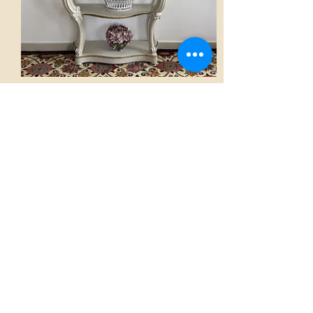
Console
AED 2,800.00
Voir
Accueil
La boutique French Atmosphères