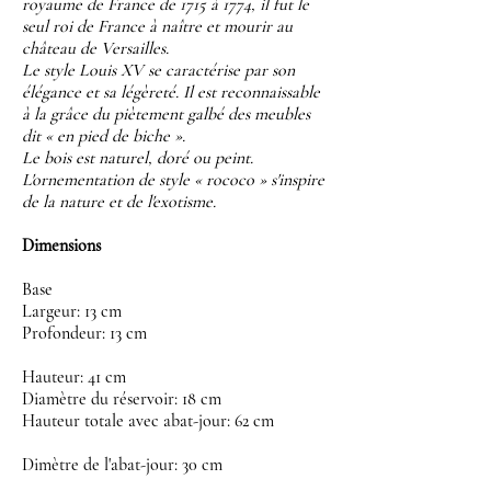
royaume de France de 1715 à 1774, il fut le
seul roi de France à naître et mourir au
château de Versailles.
Le style Louis XV se caractérise par son
élégance et sa légèreté. Il est reconnaissable
à la grâce du piètement galbé des meubles
dit « en pied de biche ».
Le bois est naturel, doré ou peint.
L'ornementation de style « rococo » s'inspire
de la nature et de l'exotisme.
Dimensions
Base
Largeur: 13 cm
Profondeur: 13 cm
Hauteur: 41 cm
Diamètre du réservoir: 18 cm
Hauteur totale avec abat-jour: 62 cm
Dimètre de l'abat-jour: 30 cm