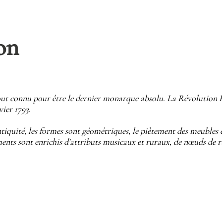
on
tout connu pour être le dernier monarque absolu. La Révolution 
vier 1793.
Antiquité, les formes sont géométriques, le piètement des meubles 
ments sont enrichis d'attributs musicaux et ruraux, de nœuds de 