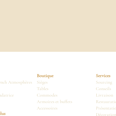
Boutique
Services
ench Atmosphères
Sièges
Sourcing
Tables
Conseils
ndatrice
Commodes
Livraison
Armoires et buffets
Restaurati
Accessoires
Présentati
lus
Décoratio