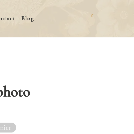
0
ntact
Blog
photo
nier