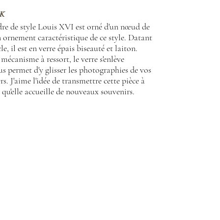
K
dre de style Louis XVI est orné d'un nœud de
ornement caractéristique de ce style. Datant
le, il est en verre épais biseauté et laiton.
mécanisme à ressort, le verre s'enlève
us permet d'y glisser les photographies de vos
rs. J'aime l'idée de transmettre cette pièce à
 qu'elle accueille de nouveaux souvenirs.