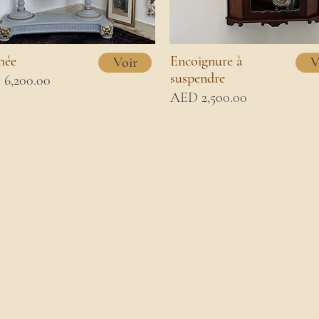
hée
Encoignure à
Voir
V
suspendre
6,200.00
AED 2,500.00