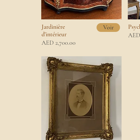
Jardinière
Psyc
Voir
d'intérieur
AED 
AED 2,700.00