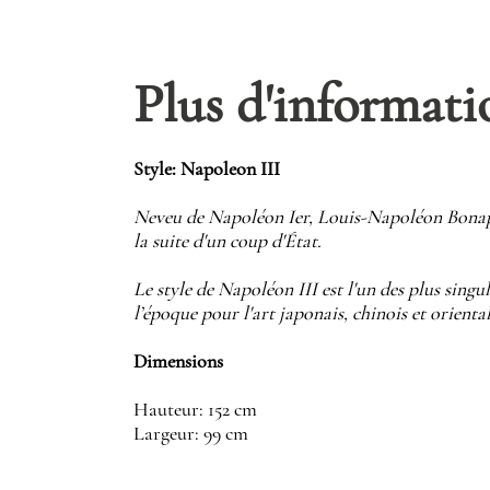
Plus d'informati
Style: Napoleon III
Neveu de Napoléon Ier, Louis-Napoléon Bonapa
la suite d'un coup d'État.
Le style de Napoléon III est l'un des plus singul
l’époque pour l'art japonais, chinois et orient
Dimensions
Hauteur: 152 cm
Largeur: 99 cm