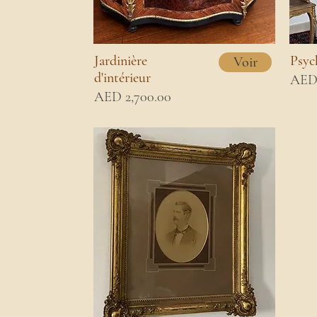
Jardinière
Psyc
Voir
d'intérieur
AED 
AED 2,700.00