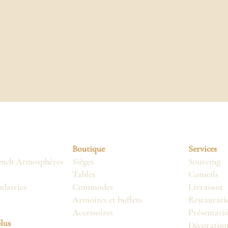
Boutique
Services
ench Atmosphères
Sièges
Sourcing
Tables
Conseils
ndatrice
Commodes
Livraison
Armoires et buffets
Restaurati
Accessoires
Présentati
lus
Décoratio