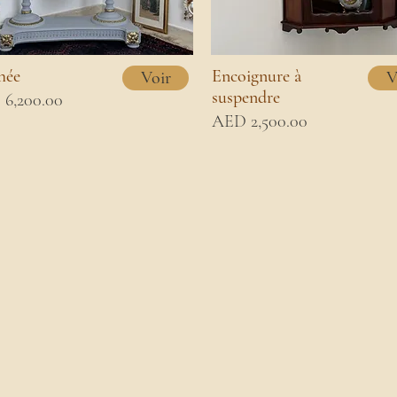
hée
Encoignure à
Voir
V
suspendre
6,200.00
AED 2,500.00