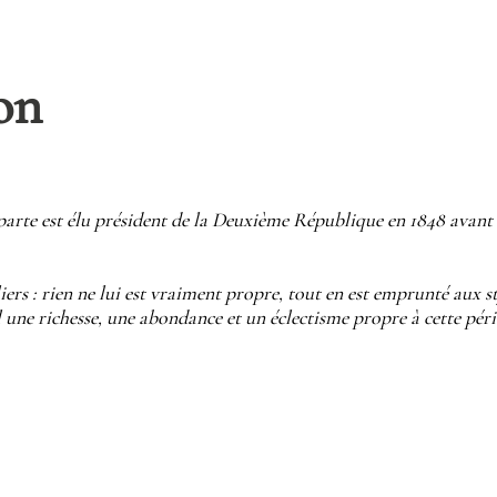
on
rte est élu président de la Deuxième République en 1848 avant 
iers : rien ne lui est vraiment propre, tout en est emprunté aux st
al une richesse, une abondance et un éclectisme propre à cette pér