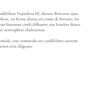
andélabres Napoléon III, datant d'environ 1900.
lanc, en forme d'urne est ornée de bronzes, les
nze finement ciselé diffusent une lumière douce
une atmosphère chaleureuse.
console, une commode ces candélabres sauront
ation avec élégance.