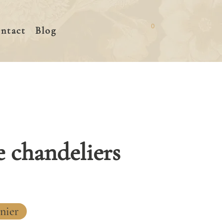
0
ntact
Blog
e chandeliers
nier