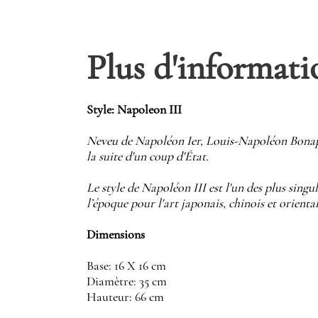
Plus d'informati
Style: Napoleon III
Neveu de Napoléon Ier, Louis-Napoléon Bonapa
la suite d'un coup d'État.
Le style de Napoléon III est l'un des plus singul
l’époque pour l'art japonais, chinois et orient
Dimensions
Base: 16 X 16 cm
Diamètre: 35 cm
Hauteur: 66 cm