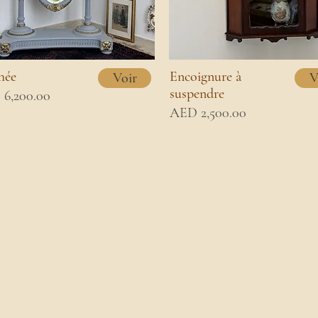
hée
Encoignure à
Voir
V
suspendre
6,200.00
AED 2,500.00