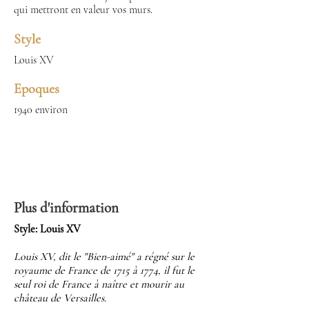
qui mettront en valeur vos murs.
Style
Louis XV
Epoques
1940 environ
Plus d'information
Style: Louis XV
Louis XV, dit le "Bien-aimé" a régné sur le
royaume de France de 1715 à 1774, il fut le
seul roi de France à naître et mourir au
château de Versailles.