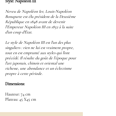
Style: Napoleon III
Neveu de Napoléon Ier, Louis-Napoléon
Bonaparte est élu président de la Deuxième
République en 1848 avant de devenir
l’Empereur Napoléon III en 1852 à la suite
d'un coup d'État.
Le style de Napoléon III est l'un des plus
singuliers : rien ne lui est vraiment propre,
tout en est emprunté aux styles qui l'ont
précédé. Il résulte du goût de l’époque pour
l'art japonais, chinois et oriental une
richesse, une abondance et un éclectisme
propre à cette période.
Dimensions:
Hauteur: 74 cm
Plateau: 45 X45 cm