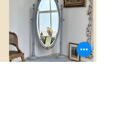
Psychée
AED 6,200.00
Voir