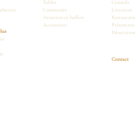
Tables
Conseils
ndatrice
Commodes
Livraison
Armoires et buffets
Restaurati
Accessoires
Présentati
lus
Décoratio
ie
is
Contact
2024
©
. All Rights Reserved. French Atmospheres