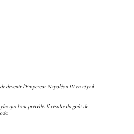
de devenir l’Empereur Napoléon III en 1852 à
yles qui l'ont précédé. Il résulte du goût de
iode.