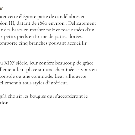
K
nter cette élégante paire de candélabres en
éon III, datant de 1860 environ . Délicatement
sur des bases en marbre noir et rose ornées d’un
ux petits pieds en forme de pattes dorées.
omporte cinq branches pouvant accueillir
u XIXᵉ siècle, leur confère beaucoup de grâce.
llement leur place sur une cheminée, si vous en
 console ou une commode. Leur silhouette
acilement à tous styles d’intérieur.
qu’à choisir les bougies qui s’accorderont le
tion.