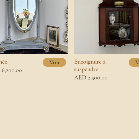
hée
Encoignure à
Voir
V
suspendre
6,200.00
AED 2,500.00