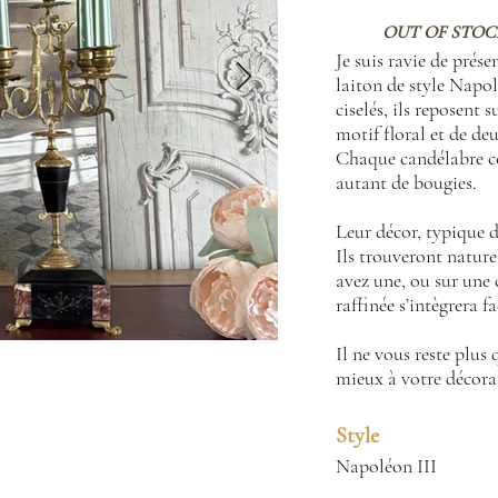
OUT OF STOC
Je suis ravie de prése
laiton de style Napol
ciselés, ils reposent 
motif floral et de de
Chaque candélabre c
autant de bougies.
Leur décor, typique d
Ils trouveront nature
avez une, ou sur une
raffinée s’intègrera f
Il ne vous reste plus 
mieux à votre décora
Style
Napoléon III