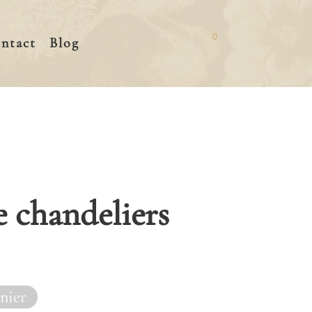
0
ntact
Blog
e chandeliers
nier