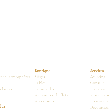
Boutique
Services
ench Atmosphères
Sièges
Sourcing
Tables
Conseils
ndatrice
Commodes
Livraison
Armoires et buffets
Restaurati
Accessoires
Présentati
lus
Décoratio