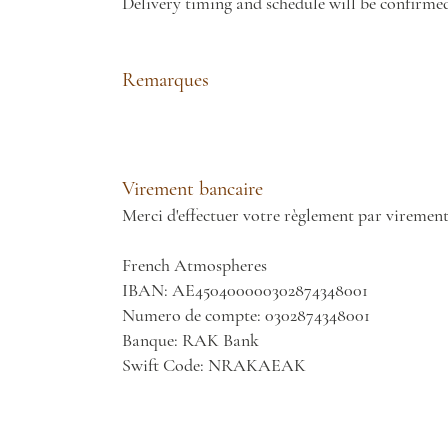
Delivery timing and schedule will be confirme
Remarques
Virement bancaire
Merci d'effectuer votre règlement par virement
French Atmospheres
IBAN: AE450400000302874348001
Numero de compte: 0302874348001
Banque: RAK Bank
Swift Code: NRAKAEAK