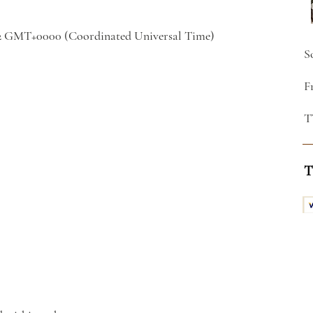
:32 GMT+0000 (Coordinated Universal Time)
S
F
T
T