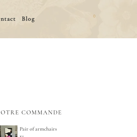
0
ntact
Blog
VOTRE COMMANDE
Pair of armchairs
x1