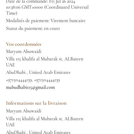
Date de la commande: Fri Jul
26 2024
10
:38:06 GMT+0000 (Coordinated Universal
Time)
Modalités de paiement: Virement bancaire
Statut du paiement: en cours
Vos coordonnées
Maryam Alsuwaidi
Villa 115 khalifa al Mubarak st, ALBateen
UAE
AbuDhabi , United Arab Emirates
+971504444139
,
+971504444139
mabudhabi115@gmail.com
Informations sur la livraison
Maryam Alsuwaidi
Villa 115 khalifa al Mubarak st, ALBateen
UAE
AbuDhabi , United Arab Emirates