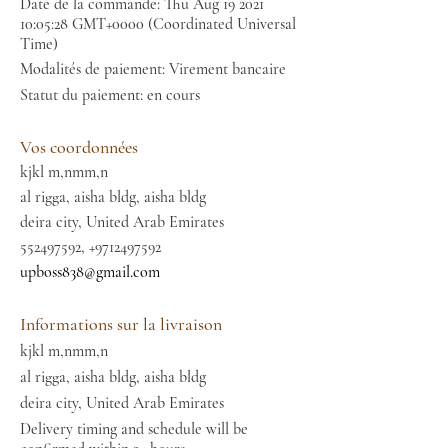
Date de la commande: Thu Aug
19 2021
10
:05:28 GMT+0000 (Coordinated Universal
Time)
Modalités de paiement: Virement bancaire
Statut du paiement: en cours
Vos coordonnées
kjkl m,nmm,n
al rigga, aisha bldg, aisha bldg
deira city, United Arab Emirates
552497592
,
+9712497592
upboss838@gmail.com
Informations sur la livraison
kjkl m,nmm,n
al rigga, aisha bldg, aisha bldg
deira city, United Arab Emirates
Delivery timing and schedule will be