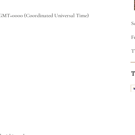
32 GMT+0000 (Coordinated Universal Time)
S
F
T
T