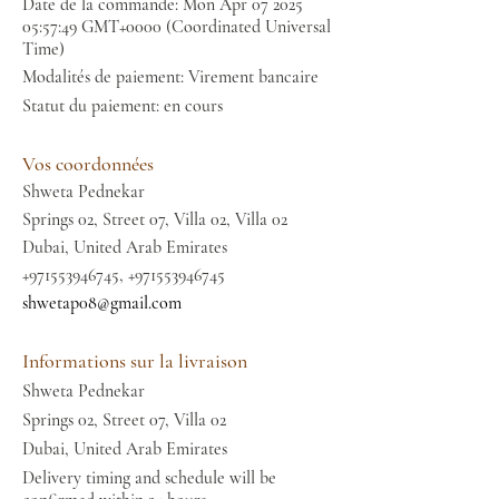
Date de la commande: Mon Apr
07 2025
05
:57:49 GMT+0000 (Coordinated Universal
Time)
Modalités de paiement: Virement bancaire
Statut du paiement: en cours
Vos coordonnées
Shweta Pednekar
Springs 02, Street 07, Villa 02, Villa 02
Dubai, United Arab Emirates
+971553946745
,
+971553946745
shwetap08@gmail.com
Informations sur la livraison
Shweta Pednekar
Springs 02, Street 07, Villa 02
Dubai, United Arab Emirates
Delivery timing and schedule will be