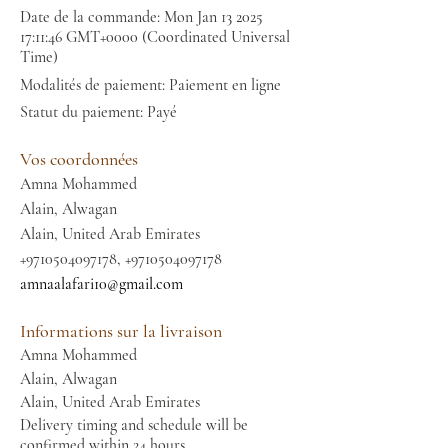
Date de la commande: Mon Jan
13 2025
17
:11:46 GMT+0000 (Coordinated Universal
Time)
Modalités de paiement: Paiement en ligne
Statut du paiement: Payé
Vos coordonnées
Amna Mohammed
Alain, Alwagan
Alain, United Arab Emirates
+9710504097178
,
+9710504097178
amnaalafari10@gmail.com
Informations sur la livraison
Amna Mohammed
Alain, Alwagan
Alain, United Arab Emirates
Delivery timing and schedule will be
confirmed within 24 hours