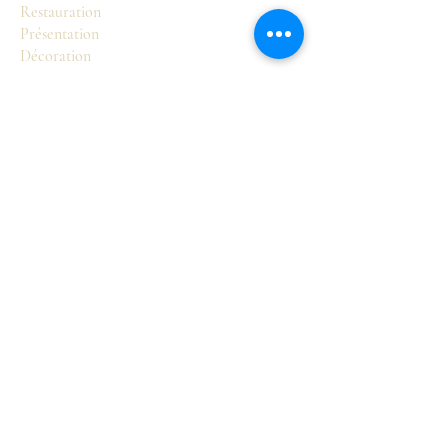
Restauration
Présentation
Décoration
Boutique
Sièges
Tables
Commodes
Armoires et buffets
Accessoires
Pour en savoir plus
Notre Philosophie
Valérie Lasorne
Les styles français
Contact