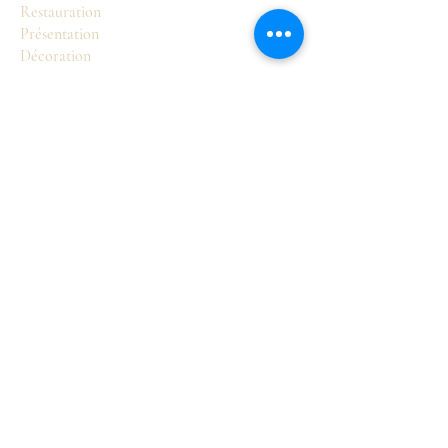
Restauration
Présentation
Décoration
Boutique
Sièges
Tables
Commodes
Armoires et buffets
Accessoires
Pour en savoir plus
Notre Philosophie
Valérie Lasorne
Les styles français
Contact