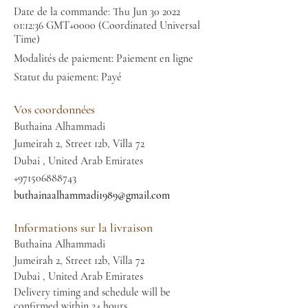
Date de la commande: Thu Jun
30 2022
01
:12:36 GMT+0000 (Coordinated Universal
Time)
Modalités de paiement: Paiement en ligne
Statut du paiement: Payé
Vos coordonnées
Buthaina Alhammadi
Jumeirah 2, Street 12b, Villa 72
Dubai , United Arab Emirates
+971506888743
buthainaalhammadi1989@gmail.com
Informations sur la livraison
Buthaina Alhammadi
Jumeirah 2, Street 12b, Villa 72
Dubai , United Arab Emirates
Delivery timing and schedule will be
confirmed within 24 hours