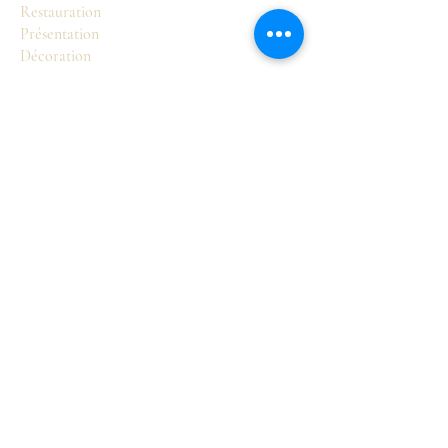
Restauration
Présentation
Décoration
Boutique
Sièges
Tables
Commodes
Armoires et buffets
Accessoires
Pour en savoir plus
Notre Philosophie
Valérie Lasorne
Les styles français
Contact