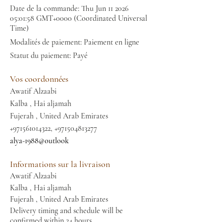
Date de la commande: Thu Jun
11 2026
05
:01:58 GMT+0000 (Coordinated Universal
Time)
Modalités de paiement: Paiement en ligne
Statut du paiement: Payé
Vos coordonnées
Awatif Alzaabi
Kalba , Hai aljamah
Fujerah , United Arab Emirates
+971561014322
,
+971504813277
alya-1988@outlook
Informations sur la livraison
Awatif Alzaabi
Kalba , Hai aljamah
Fujerah , United Arab Emirates
Delivery timing and schedule will be
confirmed within 24 hours