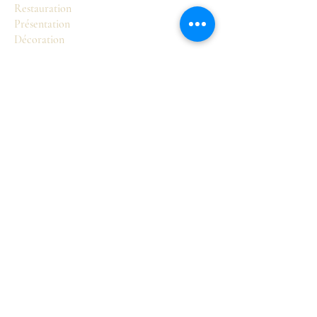
Restauration
Présentation
Décoration
Boutique
Sièges
Tables
Commodes
Armoires et buffets
Accessoires
Pour en savoir plus
Notre Philosophie
Valérie Lasorne
Les styles français
Contact