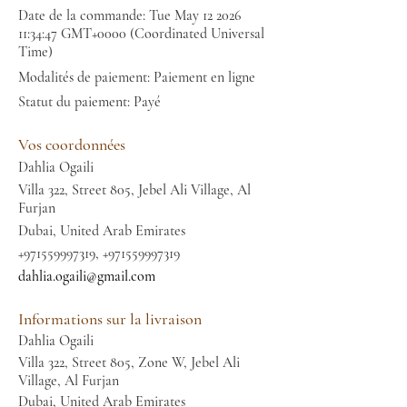
Date de la commande: Tue May
12 2026
11
:34:47 GMT+0000 (Coordinated Universal
Time)
Modalités de paiement: Paiement en ligne
Statut du paiement: Payé
Vos coordonnées
Dahlia Ogaili
Villa 322, Street 805, Jebel Ali Village, Al
Furjan
Dubai, United Arab Emirates
+971559997319
,
+971559997319
dahlia.ogaili@gmail.com
Informations sur la livraison
Dahlia Ogaili
Villa 322, Street 805, Zone W, Jebel Ali
Village, Al Furjan
Dubai, United Arab Emirates