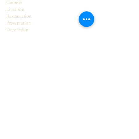
Conseils
Livraison
Restauration
Présentation
Décoration
Boutique
Sièges
Tables
Commodes
Armoires et buffets
Accessoires
Pour en savoir plus
Notre Philosophie
Valérie Lasorne
Les styles français