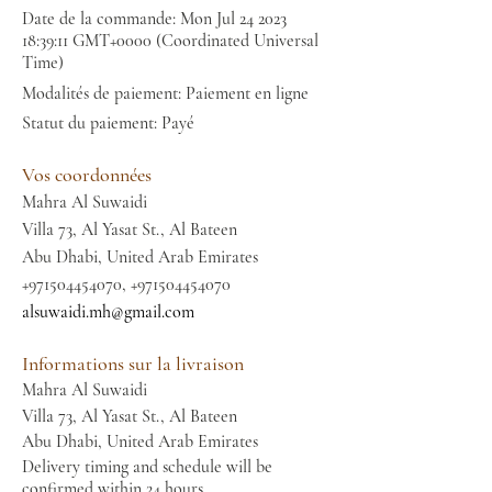
Date de la commande: Mon Jul
24 2023
18
:39:11 GMT+0000 (Coordinated Universal
Time)
Modalités de paiement: Paiement en ligne
Statut du paiement: Payé
Vos coordonnées
Mahra Al Suwaidi
Villa 73, Al Yasat St., Al Bateen
Abu Dhabi, United Arab Emirates
+971504454070
,
+971504454070
alsuwaidi.mh@gmail.com
Informations sur la livraison
Mahra Al Suwaidi
Villa 73, Al Yasat St., Al Bateen
Abu Dhabi, United Arab Emirates
Delivery timing and schedule will be
confirmed within 24 hours