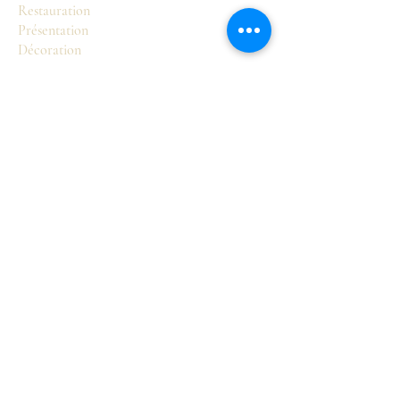
Restauration
Présentation
Décoration
Boutique
Sièges
Tables
Commodes
Armoires et buffets
Accessoires
Pour en savoir plus
Notre Philosophie
Valérie Lasorne
Les styles français
Contact